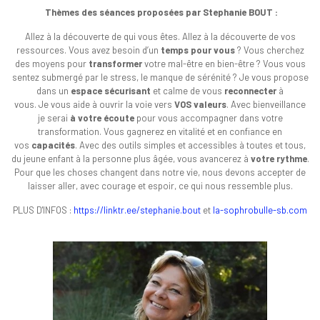
Thèmes des séances proposées par Stephanie BOUT :
Allez à la découverte de qui vous êtes. Allez à la découverte de vos
ressources. Vous avez besoin d’un
temps pour vous
? Vous cherchez
des moyens pour
transformer
votre mal-être en bien-être ? Vous vous
sentez submergé par le stress, le manque de sérénité ? Je vous propose
dans un
espace sécurisant
et calme de vous
reconnecter
à
vous. Je vous aide à ouvrir la voie vers
VOS valeurs
. Avec bienveillance
je serai
à votre écoute
pour vous accompagner dans votre
transformation. Vous gagnerez en vitalité et en confiance en
vos
capacités
. Avec des outils simples et accessibles à toutes et tous,
du jeune enfant à la personne plus âgée, vous avancerez à
votre rythme
.
Pour que les choses changent dans notre vie, nous devons accepter de
laisser aller, avec courage et espoir, ce qui nous ressemble plus.
PLUS D'INFOS :
https://linktr.ee/stephanie.bout
et
la-sophrobulle-sb.com