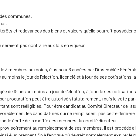
et des communes.
nat.
térêts et redevances des biens et valeurs qu’elle pourrait posséder ou
seraient pas contraire aux lois en vigueur.
de 3 membres au moins, élus pour 6 années par l'Assemblée Générale,
au moins le jour de l'élection, licencié et à jour de ses cotisations
ée de 18 ans au moins au jour de l’élection, à jour de ses cotisations 
te par procuration peut être autorisé statutairement, mais le vote p
tant sont rééligibles. Pour être candidat au Comité Directeur de l’as
orablement les candidatures qui ne remplissent pas cette dernière 
emande écrite de la moitié des membres du comité directeur.
 provisoirement au remplacement de ses membres. Il est procédé à l
nsi élus prennent fin à l'époque où devrait normalement expirer l