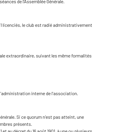
 séances de l’Assemblée Générale.
1 licenciés, le club est radié administrativement
ale extraordinaire, suivant les même formalités
'administration interne de l'association.
nérale. Si ce quorum n'est pas atteint, une
membres présents.
901 et au décret du 16 août 1901, à une ou plusieurs