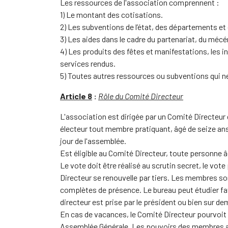
Les ressources de l'association comprennent :
1) Le montant des cotisations.
2) Les subventions de l’état, des départements 
3) Les aides dans le cadre du partenariat, du mécé
4) Les produits des fêtes et manifestations, les in
services rendus.
5) Toutes autres ressources ou subventions qui ne 
Article 8
:
Rôle du Comité Directeur
L'association est dirigée par un Comité Directeur 
électeur tout membre pratiquant, âgé de seize ans 
jour de l'assemblée.
Est éligible au Comité Directeur, toute personne âg
Le vote doit être réalisé au scrutin secret, le vo
Directeur se renouvelle par tiers. Les membres sor
complètes de présence. Le bureau peut étudier fav
directeur est prise par le président ou bien sur d
En cas de vacances, le Comité Directeur pourvoit
Assemblée Générale. Les pouvoirs des membres ai