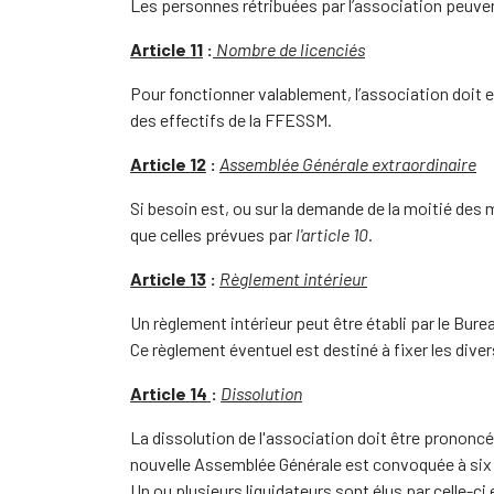
Les personnes rétribuées par l’association peuven
Article 11
:
Nombre de licenciés
Pour fonctionner valablement, l’association doit e
des effectifs de la FFESSM.
Article 12
:
Assemblée Générale extraordinaire
Si besoin est, ou sur la demande de la moitié des
que celles prévues par
l'article 10
.
Article 13
:
Règlement intérieur
Un règlement intérieur peut être établi par le Bure
Ce règlement éventuel est destiné à fixer les dive
Article 14
:
Dissolution
La dissolution de l'association doit être prononc
nouvelle Assemblée Générale est convoquée à six j
Un ou plusieurs liquidateurs sont élus par celle-ci et