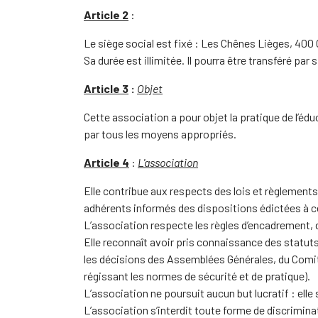
Article 2
:
Le siège social est fixé : Les Chênes Lièges, 40
Sa durée est illimitée. Il pourra être transféré pa
Article 3
:
Objet
Cette association a pour objet la pratique de l’
par tous les moyens appropriés.
Article 4
:
L'association
Elle contribue aux respects des lois et règlement
adhérents informés des dispositions édictées à ce
L’association respecte les règles d’encadrement, 
Elle reconnaît avoir pris connaissance des statut
les décisions des Assemblées Générales, du Comité 
régissant les normes de sécurité et de pratique).
L’association ne poursuit aucun but lucratif : elle
L’association s’interdit toute forme de discrimina