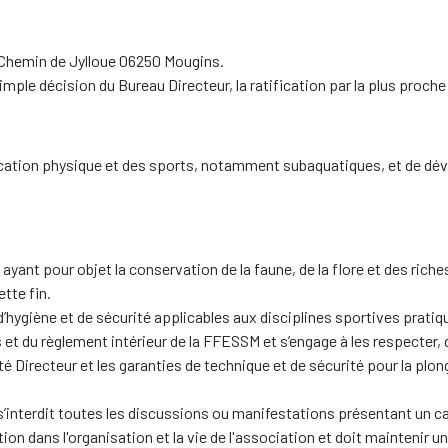
0 Chemin de Jylloue 06250 Mougins.
r simple décision du Bureau Directeur, la ratification par la plus pro
éducation physique et des sports, notamment subaquatiques, et de 
s ayant pour objet la conservation de la faune, de la flore et des r
tte fin.
d’hygiène et de sécurité applicables aux disciplines sportives prati
s et du règlement intérieur de la FFESSM et s’engage à les respect
Directeur et les garanties de technique et de sécurité pour la plongée
 s’interdit toutes les discussions ou manifestations présentant un ca
tion dans l'organisation et la vie de l'association et doit mainteni