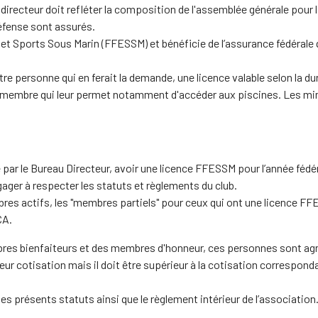
directeur doit refléter la composition de l'assemblée générale po
 défense sont assurés.
s et Sports Sous Marin (FFESSM) et bénéficie de l’assurance fédérale q
re personne qui en ferait la demande, une licence valable selon la du
e membre qui leur permet notamment d'accéder aux piscines. Les mi
réé par le Bureau Directeur, avoir une licence FFESSM pour l’année féd
gager à respecter les statuts et règlements du club.
s actifs, les "membres partiels" pour ceux qui ont une licence FFE
CA.
res bienfaiteurs et des membres d'honneur, ces personnes sont agréé
eur cotisation mais il doit être supérieur à la cotisation correspo
 présents statuts ainsi que le règlement intérieur de l’association