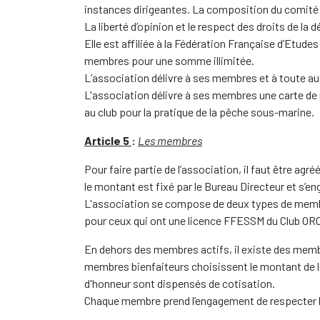
instances dirigeantes. La composition du comité 
La liberté d’opinion et le respect des droits de la
Elle est affiliée à la Fédération Française d’Etude
membres pour une somme illimitée.
L’association délivre à ses membres et à toute aut
L'association délivre à ses membres une carte d
au club pour la pratique de la pêche sous-marine.
Article 5
:
Les membres
Pour faire partie de l’association, il faut être ag
le montant est fixé par le Bureau Directeur et s’en
L'association se compose de deux types de membre
pour ceux qui ont une licence FFESSM du Club OR
En dehors des membres actifs, il existe des memb
membres bienfaiteurs choisissent le montant de l
d'honneur sont dispensés de cotisation.
Chaque membre prend l’engagement de respecter les