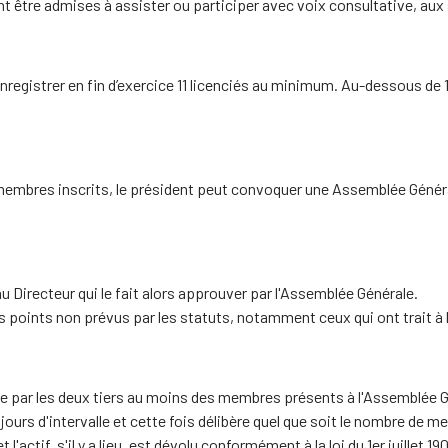
t être admises à assister ou participer avec voix consultative, aux
nregistrer en fin d’exercice 11 licenciés au minimum. Au-dessous de 1
 membres inscrits, le président peut convoquer une Assemblée Génér
au Directeur qui le fait alors approuver par l'Assemblée Générale.
rs points non prévus par les statuts, notamment ceux qui ont trait à l
ée par les deux tiers au moins des membres présents à l'Assemblée Gé
ours d'intervalle et cette fois délibère quel que soit le nombre de 
 l'actif, s'il y a lieu, est dévolu conformément à la loi du 1er juillet 1