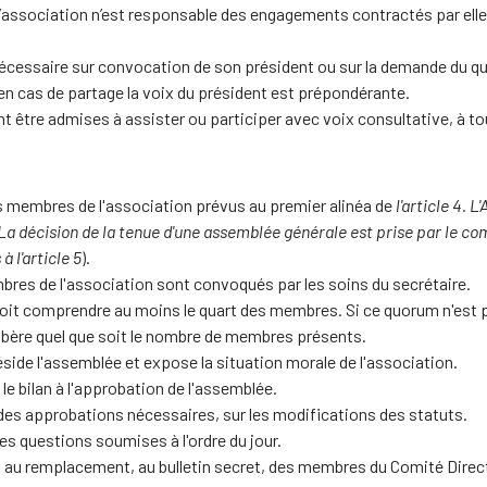
ssociation n’est responsable des engagements contractés par elle. 
nécessaire sur convocation de son président ou sur la demande du q
 en cas de partage la voix du président est prépondérante.
 être admises à assister ou participer avec voix consultative, à tou
 membres de l'association prévus au premier alinéa de
l'article 4. 
La décision de la tenue d'une assemblée générale est prise par le co
à l'article 5
).
mbres de l'association sont convoqués par les soins du secrétaire.
doit comprendre au moins le quart des membres. Si ce quorum n'est 
élibère quel que soit le nombre de membres présents.
ide l'assemblée et expose la situation morale de l'association.
e bilan à l'approbation de l'assemblée.
es approbations nécessaires, sur les modifications des statuts.
les questions soumises à l'ordre du jour.
ur, au remplacement, au bulletin secret, des membres du Comité Direc