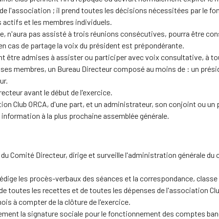
de l'association ; il prend toutes les décisions nécessitées par le
 actifs et les membres individuels.
, n'aura pas assisté à trois réunions consécutives, pourra être c
 en cas de partage la voix du président est prépondérante.
 être admises à assister ou participer avec voix consultative, à tou
ses membres, un Bureau Directeur composé au moins de : un présiden
ur.
ecteur avant le début de l'exercice.
on Club ORCA, d'une part, et un administrateur, son conjoint ou un 
 information à la plus prochaine assemblée générale.
du Comité Directeur, dirige et surveille l'administration générale du 
 rédige les procès-verbaux des séances et la correspondance, classe 
 de toutes les recettes et de toutes les dépenses de l'association 
mois à compter de la clôture de l'exercice.
ellement la signature sociale pour le fonctionnement des comptes ban