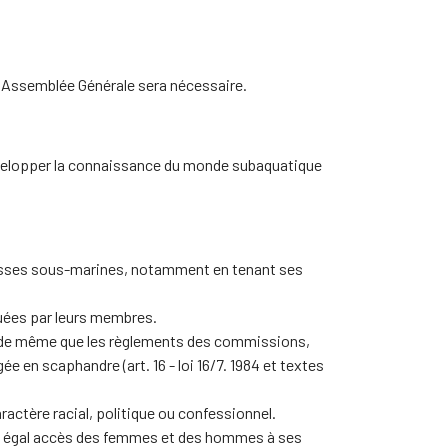
che Assemblée Générale sera nécessaire.
développer la connaissance du monde subaquatique
ichesses sous-marines, notamment en tenant ses
quées par leurs membres.
er, de même que les règlements des commissions,
 en scaphandre (art. 16 - loi 16/7. 1984 et textes
ractère racial, politique ou confessionnel.
r un égal accès des femmes et des hommes à ses