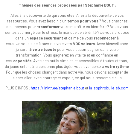
Thèmes des séances proposées par Stephanie BOUT :
Allez à la découverte de qui vous êtes. Allez à la découverte de vos
ressources. Vous avez besoin d’un
temps pour vous
? Vous cherchez
des moyens pour
transformer
votre mal-être en bien-être ? Vous vous
sentez submergé par le stress, le manque de sérénité ? Je vous propose
dans un
espace sécurisant
et calme de vous
reconnecter
à
vous. Je vous aide à ouvrir la voie vers
VOS valeurs
. Avec bienveillance
je serai
à votre écoute
pour vous accompagner dans votre
transformation. Vous gagnerez en vitalité et en confiance en
vos
capacités
. Avec des outils simples et accessibles à toutes et tous,
du jeune enfant à la personne plus âgée, vous avancerez à
votre rythme
.
Pour que les choses changent dans notre vie, nous devons accepter de
laisser aller, avec courage et espoir, ce qui nous ressemble plus.
PLUS D'INFOS :
https://linktr.ee/stephanie.bout
et
la-sophrobulle-sb.com