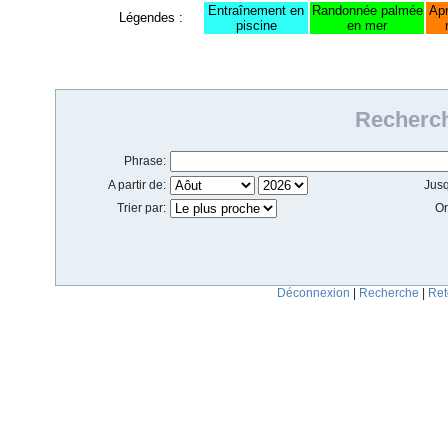
Entraînement en
Randonnée palmée
Ap
Légendes :
piscine
en mer
Aôut 2026
Recherc
Phrase:
A partir de:
Jusq
Trier par:
Or
Déconnexion
|
Recherche
|
Ret